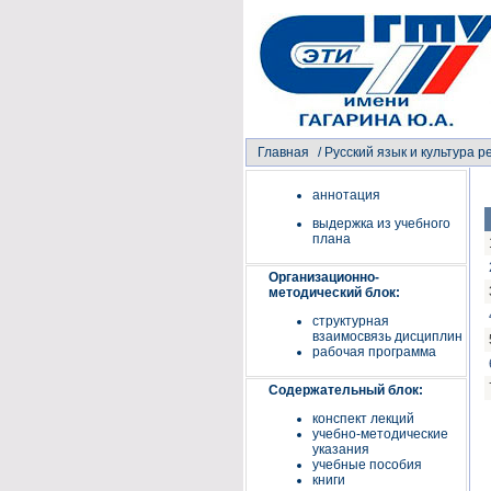
Главная
/
Русский язык и культура р
аннотация
выдержка из учебного
плана
Организационно-
методический блок:
структурная
взаимосвязь дисциплин
рабочая программа
Содержательный блок:
конспект лекций
учебно-методические
указания
учебные пособия
книги