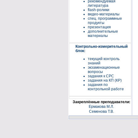
рекомендуемая
литература
flash-ролики
видео-материалы
спец. программные
продукты
презентация
дополнительные
материалы
Контрольно-измерительный
блок:
текущий контроль
знаний
экзаменационные
вопросы
задания к СРС
задания на КП (КР)
задания по
контрольной работе
Закреплённые преподаватели:
Ермакова М.Л.
Семенова Т.В.