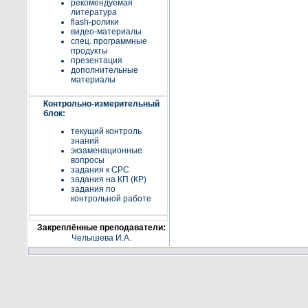
рекомендуемая
литература
flash-ролики
видео-материалы
спец. программные
продукты
презентация
дополнительные
материалы
Контрольно-измерительный
блок:
текущий контроль
знаний
экзаменационные
вопросы
задания к СРС
задания на КП (КР)
задания по
контрольной работе
Закреплённые преподаватели:
Челышева И.А.