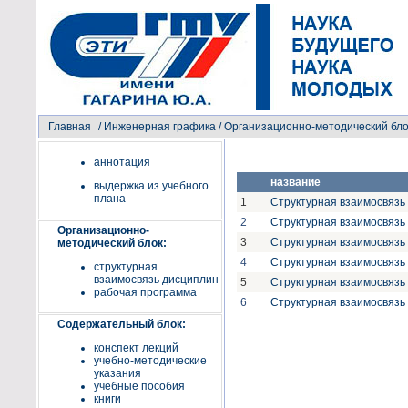
Главная
/
Инженерная графика
/ Организационно-методический бл
аннотация
название
выдержка из учебного
плана
1
Структурная взаимосвязь
2
Структурная взаимосвязь
Организационно-
3
Структурная взаимосвязь
методический блок:
4
Структурная взаимосвязь
структурная
взаимосвязь дисциплин
5
Структурная взаимосвязь
рабочая программа
6
Структурная взаимосвязь
Содержательный блок:
конспект лекций
учебно-методические
указания
учебные пособия
книги