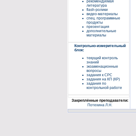
рекомендуемая
литература
flash-ролики
видео-материалы
спец. программные
продукты
презентация
дополнительные
материалы
Контрольно-измерительный
блок:
текущий контроль
знаний
экзаменационные
вопросы
задания к СРС
задания на КП (КР)
задания по
контрольной работе
Закреплённые преподаватели:
Потехина Л.Н.