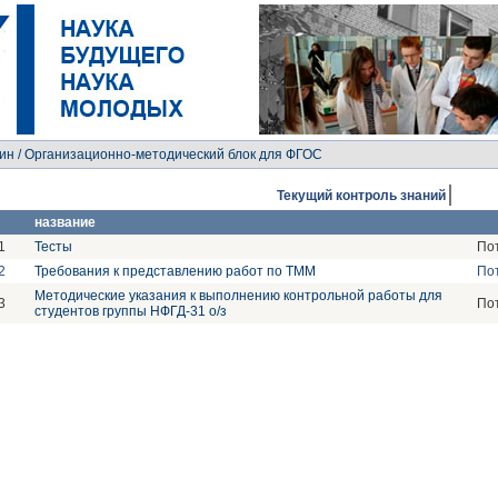
ин
/ Организационно-методический блок для ФГОС
Текущий контроль знаний
название
1
Тесты
Пот
2
Требования к представлению работ по ТММ
Пот
Методические указания к выполнению контрольной работы для
3
Пот
студентов группы НФГД-31 о/з