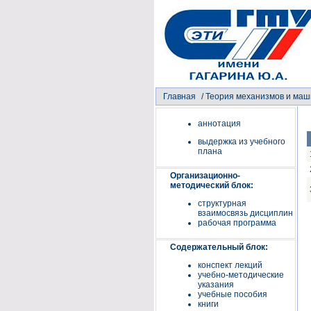
Главная
/
Теория механизмов и маш
аннотация
выдержка из учебного
плана
Организационно-
методический блок:
структурная
взаимосвязь дисциплин
рабочая программа
Содержательный блок:
конспект лекций
учебно-методические
указания
учебные пособия
книги