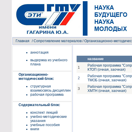
Главная
/
Сопротивление материалов
/ Организационно-методичес
аннотация
название
выдержка из учебного
плана
Рабочая программа "Сопр
1
КТОП (очная, заочная)
Организационно-
Рабочая программа "Сопр
2
методический блок:
ТМОБ (очная, заочная)
структурная
Рабочая программа "Сопр
3
взаимосвязь дисциплин
ХМТН (очная, заочная)
рабочая программа
Содержательный блок:
конспект лекций
учебно-методические
указания
учебные пособия
книги