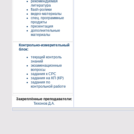
рекомендуемая
литература
flash-ролики
видео-материалы
спец. программные
продукты
презентация
дополнительные
материалы
Контрольно-измерительный
блок:
текущий контроль
знаний
экзаменационные
вопросы
задания к СРС
задания на КП (КР)
задания по
контрольной работе
Закреплённые преподаватели:
Тихонов Д.А.