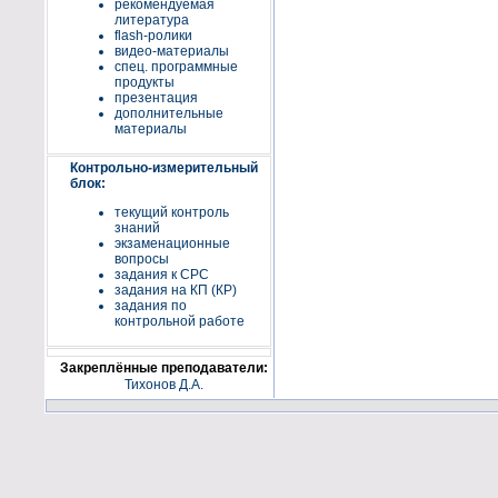
рекомендуемая
литература
flash-ролики
видео-материалы
спец. программные
продукты
презентация
дополнительные
материалы
Контрольно-измерительный
блок:
текущий контроль
знаний
экзаменационные
вопросы
задания к СРС
задания на КП (КР)
задания по
контрольной работе
Закреплённые преподаватели:
Тихонов Д.А.