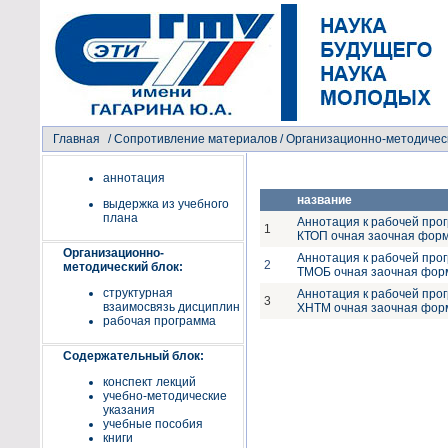
Главная
/
Сопротивление материалов
/ Организационно-методичес
аннотация
название
выдержка из учебного
плана
Аннотация к рабочей про
1
КТОП очная заочная фор
Организационно-
Аннотация к рабочей про
2
методический блок:
ТМОБ очная заочная фор
структурная
Аннотация к рабочей про
3
взаимосвязь дисциплин
ХНТМ очная заочная фор
рабочая программа
Содержательный блок:
конспект лекций
учебно-методические
указания
учебные пособия
книги