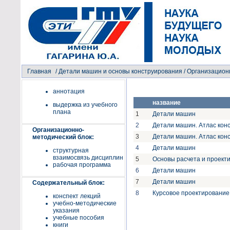
Главная
/
Детали машин и основы конструирования
/ Организацион
аннотация
название
выдержка из учебного
плана
1
Детали машин
2
Детали машин. Атлас конс
Организационно-
3
Детали машин. Атлас конс
методический блок:
4
Детали машин
структурная
взаимосвязь дисциплин
5
Основы расчета и проект
рабочая программа
6
Детали машин
7
Детали машин
Содержательный блок:
8
Курсовое проектировани
конспект лекций
учебно-методические
указания
учебные пособия
книги