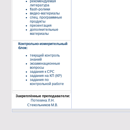
рекомендуемая
литература
flash-ролики
видео-материалы
спец. программные
продукты
презентация
дополнительные
материалы
Контрольно-измерительный
блок:
текущий контроль
знаний
экзаменационные
вопросы
задания к СРС
задания на КП (КР)
задания по
контрольной работе
Закреплённые преподаватели:
Потехина Л.Н.
Стекольников М.В.