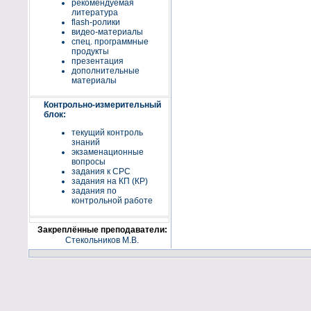
рекомендуемая
литература
flash-ролики
видео-материалы
спец. программные
продукты
презентация
дополнительные
материалы
Контрольно-измерительный
блок:
текущий контроль
знаний
экзаменационные
вопросы
задания к СРС
задания на КП (КР)
задания по
контрольной работе
Закреплённые преподаватели:
Стекольников М.В.