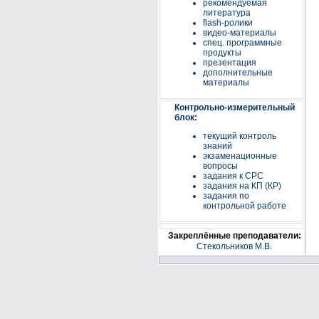
рекомендуемая
литература
flash-ролики
видео-материалы
спец. программные
продукты
презентация
дополнительные
материалы
Контрольно-измерительный
блок:
текущий контроль
знаний
экзаменационные
вопросы
задания к СРС
задания на КП (КР)
задания по
контрольной работе
Закреплённые преподаватели:
Стекольников М.В.