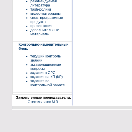
рекомендуемая
литература
flash-ролики
видео-материалы
спец. программные
продукты
презентация
дополнительные
материалы
Контрольно-измерительный
блок:
текущий контроль
знаний
экзаменационные
вопросы
задания к СРС
задания на КП (КР)
задания по
контрольной работе
Закреплённые преподаватели:
Стекольников М.В.