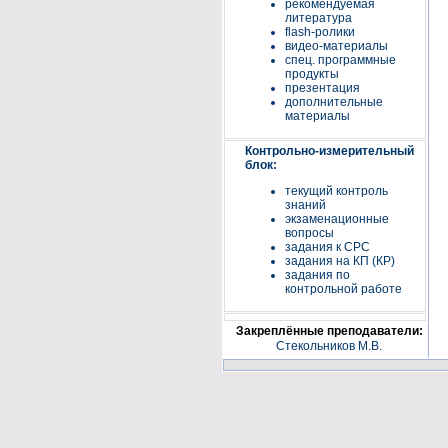
рекомендуемая
литература
flash-ролики
видео-материалы
спец. программные
продукты
презентация
дополнительные
материалы
Контрольно-измерительный
блок:
текущий контроль
знаний
экзаменационные
вопросы
задания к СРС
задания на КП (КР)
задания по
контрольной работе
Закреплённые преподаватели:
Стекольников М.В.