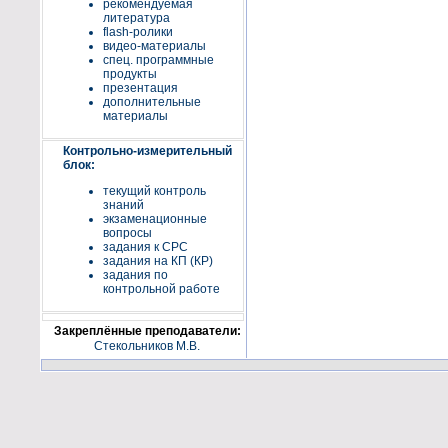
рекомендуемая
литература
flash-ролики
видео-материалы
спец. программные
продукты
презентация
дополнительные
материалы
Контрольно-измерительный
блок:
текущий контроль
знаний
экзаменационные
вопросы
задания к СРС
задания на КП (КР)
задания по
контрольной работе
Закреплённые преподаватели:
Стекольников М.В.