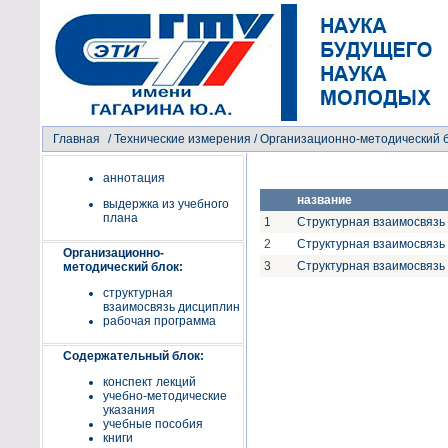
Главная
/
Технические измерения
/ Организационно-методический 
аннотация
название
выдержка из учебного
плана
1
Структурная взаимосвязь 
2
Структурная взаимосвязь д
Организационно-
3
Структурная взаимосвязь 
методический блок:
структурная
взаимосвязь дисциплин
рабочая программа
Содержательный блок:
конспект лекций
учебно-методические
указания
учебные пособия
книги