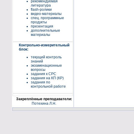
рекомендуемая
литература
flash-ролики
видео-материалы
спец. программные
продукты
презентация
дополнительные
материалы
Контрольно-измерительный
блок:
текущий контроль
знаний
экзаменационные
вопросы
задания к СРС
задания на КП (КР)
задания по
контрольной работе
Закреплённые преподаватели:
Потехина Л.Н.