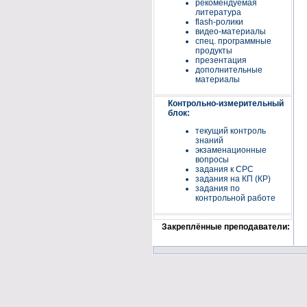
рекомендуемая
литература
flash-ролики
видео-материалы
спец. программные
продукты
презентация
дополнительные
материалы
Контрольно-измерительный
блок:
текущий контроль
знаний
экзаменационные
вопросы
задания к СРС
задания на КП (КР)
задания по
контрольной работе
Закреплённые преподаватели: