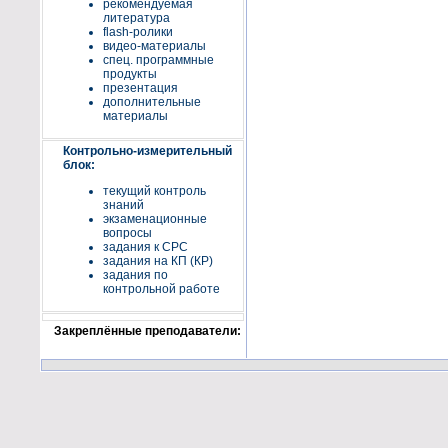
рекомендуемая
литература
flash-ролики
видео-материалы
спец. программные
продукты
презентация
дополнительные
материалы
Контрольно-измерительный
блок:
текущий контроль
знаний
экзаменационные
вопросы
задания к СРС
задания на КП (КР)
задания по
контрольной работе
Закреплённые преподаватели: