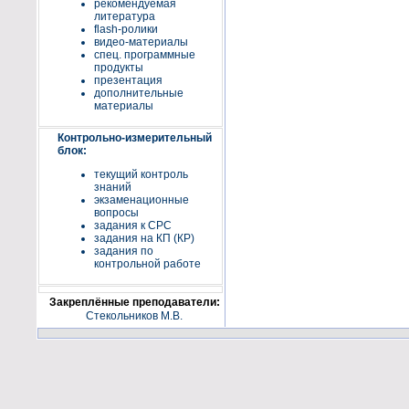
рекомендуемая
литература
flash-ролики
видео-материалы
спец. программные
продукты
презентация
дополнительные
материалы
Контрольно-измерительный
блок:
текущий контроль
знаний
экзаменационные
вопросы
задания к СРС
задания на КП (КР)
задания по
контрольной работе
Закреплённые преподаватели:
Стекольников М.В.