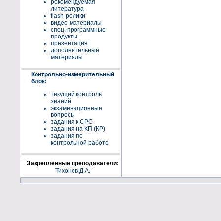
рекомендуемая
литература
flash-ролики
видео-материалы
спец. программные
продукты
презентация
дополнительные
материалы
Контрольно-измерительный
блок:
текущий контроль
знаний
экзаменационные
вопросы
задания к СРС
задания на КП (КР)
задания по
контрольной работе
Закреплённые преподаватели:
Тихонов Д.А.