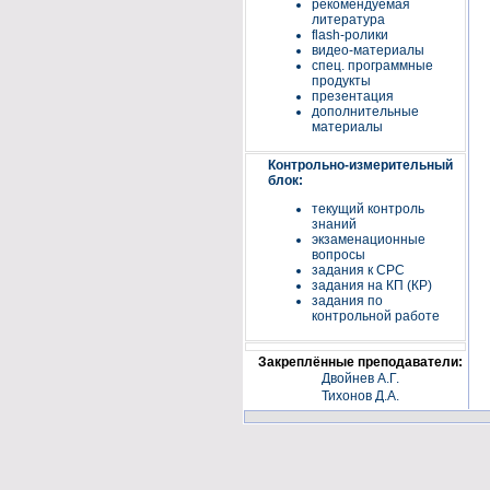
рекомендуемая
литература
flash-ролики
видео-материалы
спец. программные
продукты
презентация
дополнительные
материалы
Контрольно-измерительный
блок:
текущий контроль
знаний
экзаменационные
вопросы
задания к СРС
задания на КП (КР)
задания по
контрольной работе
Закреплённые преподаватели:
Двойнев А.Г.
Тихонов Д.А.