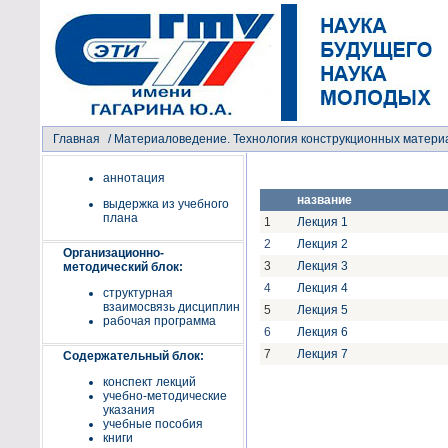
Главная
/
Материаловедение. Технология конструкционных матери
аннотация
название
выдержка из учебного
плана
1
Лекция 1
2
Лекция 2
Организационно-
3
Лекция 3
методический блок:
4
Лекция 4
структурная
взаимосвязь дисциплин
5
Лекция 5
рабочая программа
6
Лекция 6
7
Лекция 7
Содержательный блок:
конспект лекций
учебно-методические
указания
учебные пособия
книги