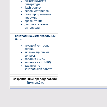
рекомендуемая
литература
flash-ролики
видео-материалы
спец. программные
продукты
презентация
дополнительные
материалы
Контрольно-измерительный
блок:
текущий контроль
знаний
экзаменационные
вопросы
задания к СРС
задания на КП (КР)
задания по
контрольной работе
Закреплённые преподаватели:
Тихонов Д.А.