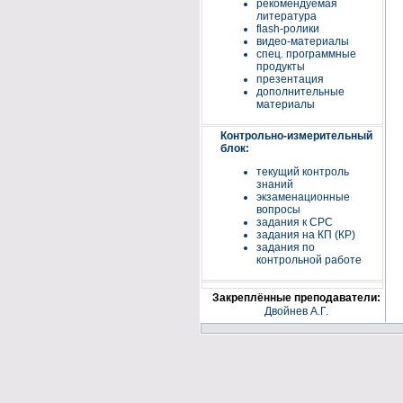
рекомендуемая
литература
flash-ролики
видео-материалы
спец. программные
продукты
презентация
дополнительные
материалы
Контрольно-измерительный
блок:
текущий контроль
знаний
экзаменационные
вопросы
задания к СРС
задания на КП (КР)
задания по
контрольной работе
Закреплённые преподаватели:
Двойнев А.Г.