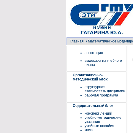
Главная
/
Математическое моделиро
аннотация
выдержка из учебного
плана
Организационно-
методический блок:
структурная
взаимосвязь дисциплин
рабочая программа
Содержательный блок:
конспект лекций
учебно-методические
указания
учебные пособия
книги