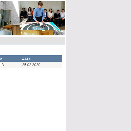
р
дата
.В.
25.02.2020