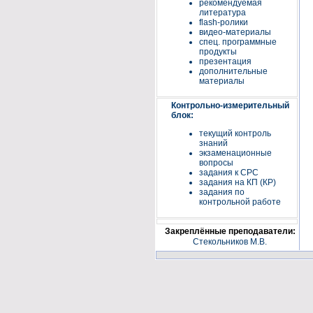
рекомендуемая
литература
flash-ролики
видео-материалы
спец. программные
продукты
презентация
дополнительные
материалы
Контрольно-измерительный
блок:
текущий контроль
знаний
экзаменационные
вопросы
задания к СРС
задания на КП (КР)
задания по
контрольной работе
Закреплённые преподаватели:
Стекольников М.В.