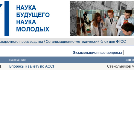
сварочного производства
/ Организационно-методический блок для ФГОС
Экзаменационные вопросы
название
авто
1
Впоросы к зачету по АССП
Стекольников М