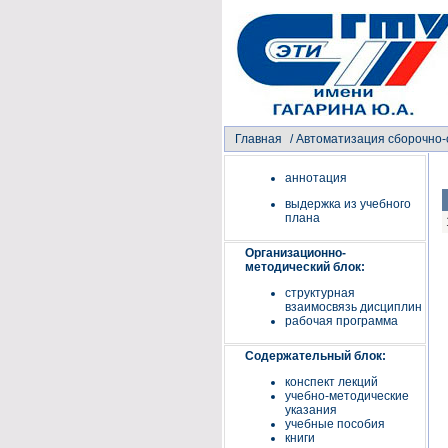
Главная
/
Автоматизация сборочно-
аннотация
выдержка из учебного
плана
Организационно-
методический блок:
структурная
взаимосвязь дисциплин
рабочая программа
Содержательный блок:
конспект лекций
учебно-методические
указания
учебные пособия
книги