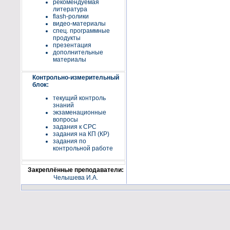
рекомендуемая
литература
flash-ролики
видео-материалы
спец. программные
продукты
презентация
дополнительные
материалы
Контрольно-измерительный
блок:
текущий контроль
знаний
экзаменационные
вопросы
задания к СРС
задания на КП (КР)
задания по
контрольной работе
Закреплённые преподаватели:
Челышева И.А.