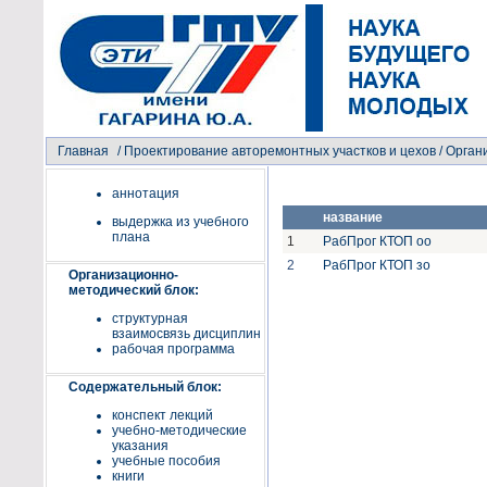
Главная
/
Проектирование авторемонтных участков и цехов
/ Орган
аннотация
название
выдержка из учебного
плана
1
РабПрог КТОП оо
2
РабПрог КТОП зо
Организационно-
методический блок:
структурная
взаимосвязь дисциплин
рабочая программа
Содержательный блок:
конспект лекций
учебно-методические
указания
учебные пособия
книги