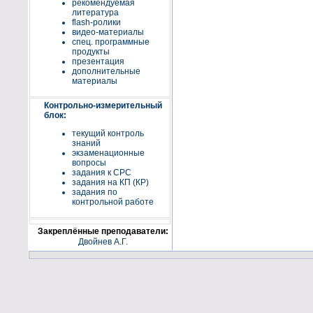
рекомендуемая
литература
flash-ролики
видео-материалы
спец. программные
продукты
презентация
дополнительные
материалы
Контрольно-измерительный
блок:
текущий контроль
знаний
экзаменационные
вопросы
задания к СРС
задания на КП (КР)
задания по
контрольной работе
Закреплённые преподаватели:
Двойнев А.Г.