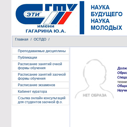
Главная
/
ОСПДО
/
Преподаваемые дисциплины
Публикации
Расписание занятий очной
формы обучения
Долж
Образ
Расписание занятий заочной
Специ
формы обучения
техни
Расписание экзаменов
Общи
Научн
Кабинет куратора
Ссылка онлайн консультаций
для студентов заочной ф.о.