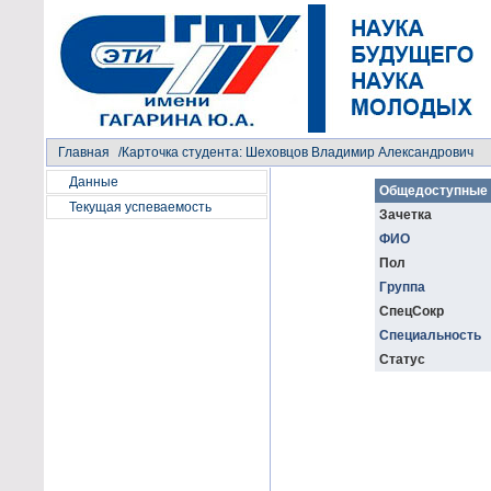
Главная
/Карточка студента:
Шеховцов Владимир Александрович
Данные
Общедоступные
Текущая успеваемость
Зачетка
ФИО
Пол
Группа
СпецСокр
Специальность
Статус