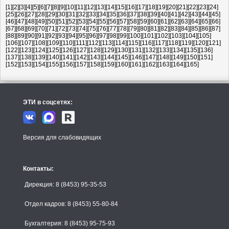
[1]
[2]
[3]
[4]
[5]
[6]
[7]
[8]
[9]
[10]
[11]
[12]
[13]
[14]
[15]
[16]
[17]
[18]
[19]
[20]
[21]
[22]
[23]
[24]
[25]
[26]
[27]
[28]
[29]
[30]
[31]
[32]
[33]
[34]
[35]
[36]
[37]
[38]
[39]
[40]
[41]
[42]
[43]
[44]
[45]
[46]
[47]
[48]
[49]
[50]
[51]
[52]
[53]
[54]
[55]
[56]
[57]
[58]
[59]
[60]
[61]
[62]
[63]
[64]
[65]
[66]
[67]
[68]
[69]
[70]
[71]
[72]
[73]
[74]
[75]
[76]
[77]
[78]
[79]
[80]
[81]
[82]
[83]
[84]
[85]
[86]
[87]
[88]
[89]
[90]
[91]
[92]
[93]
[94]
[95]
[96]
[97]
[98]
[99]
[100]
[101]
[102]
[103]
[104]
[105]
[106]
[107]
[108]
[109]
[110]
[111]
[112]
[113]
[114]
[115]
[116]
[117]
[118]
[119]
[120]
[121]
[122]
[123]
[124]
[125]
[126]
[127]
[128]
[129]
[130]
[131]
[132]
[133]
[134]
[135]
[136]
[137]
[138]
[139]
[140]
[141]
[142]
[143]
[144]
[145]
[146]
[147]
[148]
[149]
[150]
[151]
[152]
[153]
[154]
[155]
[156]
[157]
[158]
[159]
[160]
[161]
[162]
[163]
[164]
[165]
ЭТИ в соцсетях:
Версия для слабовидящих
Контакты:
Дирекция: 8 (8453) 95-35-53
Отдел кадров: 8 (8453) 55-80-84
Бухгалтерия: 8 (8453) 95-75-93