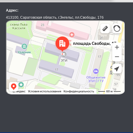
Адрес:
413100, Саратовская область, г.Энгельс, пл.Свободы, 17б