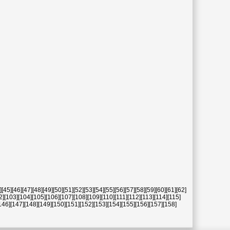
]
[45]
[46]
[47]
[48]
[49]
[50]
[51]
[52]
[53]
[54]
[55]
[56]
[57]
[58]
[59]
[60]
[61]
[62]
2]
[103]
[104]
[105]
[106]
[107]
[108]
[109]
[110]
[111]
[112]
[113]
[114]
[115]
146]
[147]
[148]
[149]
[150]
[151]
[152]
[153]
[154]
[155]
[156]
[157]
[158]