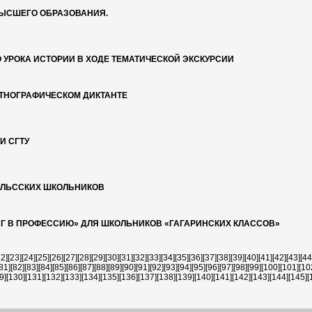
ВЫСШЕГО ОБРАЗОВАНИЯ.
 УРОКА ИСТОРИИ В ХОДЕ ТЕМАТИЧЕСКОЙ ЭКСКУРСИИ
ЭТНОГРАФИЧЕСКОМ ДИКТАНТЕ
И СГТУ
ЕЛЬССКИХ ШКОЛЬНИКОВ
Г В ПРОФЕССИЮ» ДЛЯ ШКОЛЬНИКОВ «ГАГАРИНСКИХ КЛАССОВ»
22]
[23]
[24]
[25]
[26]
[27]
[28]
[29]
[30]
[31]
[32]
[33]
[34]
[35]
[36]
[37]
[38]
[39]
[40]
[41]
[42]
[43]
[44
81]
[82]
[83]
[84]
[85]
[86]
[87]
[88]
[89]
[90]
[91]
[92]
[93]
[94]
[95]
[96]
[97]
[98]
[99]
[100]
[101]
[10
9]
[130]
[131]
[132]
[133]
[134]
[135]
[136]
[137]
[138]
[139]
[140]
[141]
[142]
[143]
[144]
[145]
[