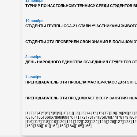
12 ноября
ТУРНИР ПО НАСТОЛЬНОМУ ТЕННИСУ СРЕДИ СТУДЕНТОВ 
10 ноября
СТУДЕНТЫ ГРУППЫ ОСА-21 СТАЛИ УЧАСТНИКАМИ ЖИВОГО
СТУДЕНТЫ ЭТИ ПРОВЕРИЛИ СВОИ ЗНАНИЯ В БОЛЬШОМ 
8 ноября
ДЕНЬ НАРОДНОГО ЕДИНСТВА ОБЪЕДИНИЛ СТУДЕНТОВ ЭТ
7 ноября
ПРЕПОДАВАТЕЛЬ ЭТИ ПРОВЕЛА МАСТЕР-КЛАСС ДЛЯ ЭНГ
ПРЕПОДАВАТЕЛЬ ЭТИ ПРОДОЛЖАЕТ ВЕСТИ ЗАНЯТИЯ «ША
[1]
[2]
[3]
[4]
[5]
[6]
[7]
[8]
[9]
[10]
[11]
[12]
[13]
[14]
[15]
[16]
[17]
[18]
[19]
[20]
[21]
[
[63]
[64]
[65]
[66]
[67]
[68]
[69]
[70]
[71]
[72]
[73]
[74]
[75]
[76]
[77]
[78]
[79]
[80]
[
[116]
[117]
[118]
[119]
[120]
[121]
[122]
[123]
[124]
[125]
[126]
[127]
[128]
[12
[159]
[160]
[161]
[162]
[163]
[164]
[165]
[166]