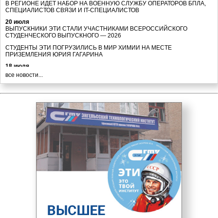
В РЕГИОНЕ ИДЕТ НАБОР НА ВОЕННУЮ СЛУЖБУ ОПЕРАТОРОВ БПЛА,
СПЕЦИАЛИСТОВ СВЯЗИ И IT-СПЕЦИАЛИСТОВ
20 июля
ВЫПУСКНИКИ ЭТИ СТАЛИ УЧАСТНИКАМИ ВСЕРОССИЙСКОГО
СТУДЕНЧЕСКОГО ВЫПУСКНОГО — 2026
СТУДЕНТЫ ЭТИ ПОГРУЗИЛИСЬ В МИР ХИМИИ НА МЕСТЕ
ПРИЗЕМЛЕНИЯ ЮРИЯ ГАГАРИНА
18 июля
УПРАВЛЯЙ ДРОНАМИ — СЛУЖИ РОДИНЕ
все новости...
16 июля
ВСТРЕТИМСЯ НА ВСЕРОССИЙСКОМ СТУДЕНЧЕСКОМ ВЫПУСКНОМ —
2026?
НОВЫЙ ВЫПУСК О ГЕРОЯХ СПЕЦОПЕРАЦИИ
В РЯДЫ ВОЕННОСЛУЖАЩИХ ВОЙСК БЕСПИЛОТНЫХ СИСТЕМ ВЕДЁТСЯ
ДОПОЛНИТЕЛЬНЫЙ НАБОР
14 июля
ЭТО ТВОЯ ИСТОРИЯ: ВЫПУСКНИКАМ ЭТИ ВРУЧИЛИ ДИПЛОМЫ
В РЕГИОНЕ ИДЕТ НАБОР НА ВОЕННУЮ СЛУЖБУ ОПЕРАТОРОВ БПЛА,
СПЕЦИАЛИСТОВ СВЯЗИ И IT-СПЕЦИАЛИСТОВ
ПРЕСТУПНЫЕ ДЕЙСТВИЯ КИЕВСКОГО РЕЖИМА
СОЦИАЛЬНЫЕ ПОСЛЕДСТВИЯ КОРРУПЦИИ
ВЫПУСКНИКИ И СОТРУДНИКИ ЭТИ ОТМЕЧЕНЫ НАГРАДАМИ НА
ЦЕРЕМОНИИ ВРУЧЕНИЯ ДИПЛОМОВ В СГТУ