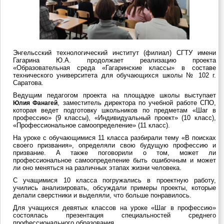
Энгельсский технологический институт (филиал) СГТУ имени
Гагарина Ю.А. продолжает реализацию проекта
«Образовательная среда «Гагаринские классы» в составе
технического университета для обучающихся школы № 102 г.
Саратова.
Ведущим педагогом проекта на площадке школы выступает
, заместитель директора по учебной работе СПО,
Юлия Фанагей
которая ведет подготовку школьников по предметам «Шаг в
профессию» (9 классы), «Индивидуальный проект» (10 класс),
«Профессиональное самоопределение» (11 класс).
На уроке с обучающимися 11 класса разбирали тему «В поисках
своего призвания», определяли свою будущую профессию и
призвание. А также поговорили о том, может ли
профессиональное самоопределение быть ошибочным и может
ли оно меняться на различных этапах жизни человека.
С учащимися 10 класса погружались в проектную работу,
учились анализировать, обсуждали примеры проекты, которые
делали сверстники и выделяли, что больше понравилось.
Для учащихся девятых классов на уроке «Шаг в профессию»
состоялась презентация специальностей среднего
профессионального образования.