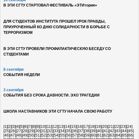
10 сентября
В ЭТИ СГТУ СТАРТОВАЛ ФЕСТИВАЛЬ «ЭТИтория»
ДЛЯ СТУДЕНТОВ ИНСТИТУТА ПРОШЕЛ УРОК ПРАВДЫ,
ПРИУРОЧЕННЫЙ КО ДНЮ СОЛИДАРНОСТИ В БОРЬБЕ С
ТЕРРОРИЗМОМ
В ЭТИ СГТУ ПРОВЕЛИ ПРОФИЛАКТИЧЕСКУЮ БЕСЕДУ СО
СТУДЕНТАМИ
8 сентября
СОБЫТИЯ НЕДЕЛИ
3 сентября
СОБЫТИЯ БЕЗ СРОКА ДАВНОСТИ. ЭХО ТРАГЕДИИ
ШКОЛА НАСТАВНИКОВ ЭТИ СГТУ НАЧАЛА СВОЮ РАБОТУ
[1]
[2]
[3]
[4]
[5]
[6]
[7]
[8]
[9]
[10]
[11]
[12]
[13]
[14]
[15]
[16]
[17]
[18]
[19]
[20]
[21]
[22]
[23]
[24]
[25]
[26]
[27]
[28]
[29]
[30]
[31]
[32]
[33]
[34]
[35]
[36]
[37]
[38]
[39]
[40]
[41]
[42]
[43]
[44]
[45]
[46]
[47]
[48]
[49]
[50]
[51]
[52]
[53]
[54]
[55]
[56]
[57]
[58]
[59]
[60]
[61]
[62]
[63]
[64]
[65]
[66]