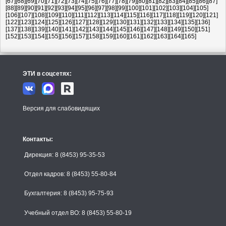
[67]
[68]
[69]
[70]
[71]
[72]
[73]
[74]
[75]
[76]
[77]
[78]
[79]
[80]
[81]
[82]
[83]
[84]
[85]
[86]
[87]
[88]
[89]
[90]
[91]
[92]
[93]
[94]
[95]
[96]
[97]
[98]
[99]
[100]
[101]
[102]
[103]
[104]
[105]
[106]
[107]
[108]
[109]
[110]
[111]
[112]
[113]
[114]
[115]
[116]
[117]
[118]
[119]
[120]
[121]
[122]
[123]
[124]
[125]
[126]
[127]
[128]
[129]
[130]
[131]
[132]
[133]
[134]
[135]
[136]
[137]
[138]
[139]
[140]
[141]
[142]
[143]
[144]
[145]
[146]
[147]
[148]
[149]
[150]
[151]
[152]
[153]
[154]
[155]
[156]
[157]
[158]
[159]
[160]
[161]
[162]
[163]
[164]
[165]
ЭТИ в соцсетях:
Версия для слабовидящих
Контакты:
Дирекция: 8 (8453) 95-35-53
Отдел кадров: 8 (8453) 55-80-84
Бухгалтерия: 8 (8453) 95-75-93
Учебный отдел ВО: 8 (8453) 55-80-19