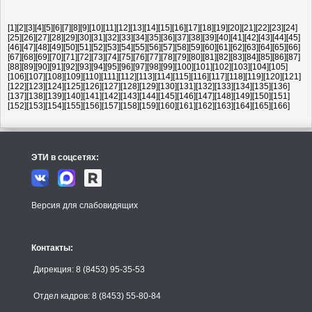
[1]
[2]
[3]
[4]
[5]
[6]
[7]
[8]
[9]
[10]
[11]
[12]
[13]
[14]
[15]
[16]
[17]
[18]
[19]
[20]
[21]
[22]
[23]
[24]
[25]
[26]
[27]
[28]
[29]
[30]
[31]
[32]
[33]
[34]
[35]
[36]
[37]
[38]
[39]
[40]
[41]
[42]
[43]
[44]
[45]
[46]
[47]
[48]
[49]
[50]
[51]
[52]
[53]
[54]
[55]
[56]
[57]
[58]
[59]
[60]
[61]
[62]
[63]
[64]
[65]
[66]
[67]
[68]
[69]
[70]
[71]
[72]
[73]
[74]
[75]
[76]
[77]
[78]
[79]
[80]
[81]
[82]
[83]
[84]
[85]
[86]
[87]
[88]
[89]
[90]
[91]
[92]
[93]
[94]
[95]
[96]
[97]
[98]
[99]
[100]
[101]
[102]
[103]
[104]
[105]
[106]
[107]
[108]
[109]
[110]
[111]
[112]
[113]
[114]
[115]
[116]
[117]
[118]
[119]
[120]
[121]
[122]
[123]
[124]
[125]
[126]
[127]
[128]
[129]
[130]
[131]
[132]
[133]
[134]
[135]
[136]
[137]
[138]
[139]
[140]
[141]
[142]
[143]
[144]
[145]
[146]
[147]
[148]
[149]
[150]
[151]
[152]
[153]
[154]
[155]
[156]
[157]
[158]
[159]
[160]
[161]
[162]
[163]
[164]
[165]
[166]
ЭТИ в соцсетях:
Версия для слабовидящих
Контакты:
Дирекция: 8 (8453) 95-35-53
Отдел кадров: 8 (8453) 55-80-84