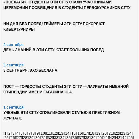
«ПОЕХАЛИ»: СТУДЕНТЫ ЭТИ СГТУ СТАЛИ УЧАСТНИКАМИ
ЦЕРЕМОНИИ ПОСВЯЩЕНИЯ В СТУДЕНТЫ ПЕРВОКУРСНИКОВ СГТУ
НИ ДНЯ БЕЗ ПОБЕД! ГЕЙМЕРЫ ЭТИ СГТУ ПОКОРЯЮТ
КИБЕРТУРНИРЫ
4 сентября
ДЕНЬ ЗНАНИЙ В ЭТИ СГТУ: СТАРТ БОЛЬШИХ ПОБЕД
3 сентября
3 СЕНТЯБРЯ. ЭХО БЕСЛАНА
ПОСТ — ГОРДОСТЬ! СТУДЕНТЫ ЭТИ СГТУ — ЛАУРЕАТЫ ИМЕННОЙ
СТИПЕНДИИ ИМЕНИ ГАГАРИНА Ю.А.
1 сентября
УЧЕНЫЕ ЭТИ СГТУ ОПУБЛИКОВАЛИ СТАТЬЮ В ПРЕСТИЖНОМ
ЖУРНАЛЕ
[1]
[2]
[3]
[4]
[5]
[6]
[7]
[8]
[9]
[10]
[11]
[12]
[13]
[14]
[15]
[16]
[17]
[18]
[19]
[20]
[21]
[22]
[23]
[24]
[25]
[26]
[27]
[28]
[29]
[30]
[31]
[32]
[33]
[34]
[35]
[36]
[37]
[38]
[39]
[40]
[41]
[42]
[43]
[44]
[45]