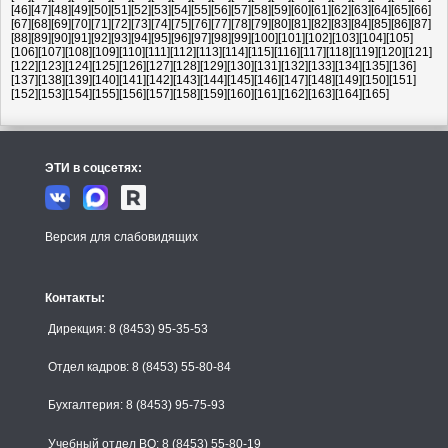
[46]
[47]
[48]
[49]
[50]
[51]
[52]
[53]
[54]
[55]
[56]
[57]
[58]
[59]
[60]
[61]
[62]
[63]
[64]
[65]
[66]
[67]
[68]
[69]
[70]
[71]
[72]
[73]
[74]
[75]
[76]
[77]
[78]
[79]
[80]
[81]
[82]
[83]
[84]
[85]
[86]
[87]
[88]
[89]
[90]
[91]
[92]
[93]
[94]
[95]
[96]
[97]
[98]
[99]
[100]
[101]
[102]
[103]
[104]
[105]
[106]
[107]
[108]
[109]
[110]
[111]
[112]
[113]
[114]
[115]
[116]
[117]
[118]
[119]
[120]
[121]
[122]
[123]
[124]
[125]
[126]
[127]
[128]
[129]
[130]
[131]
[132]
[133]
[134]
[135]
[136]
[137]
[138]
[139]
[140]
[141]
[142]
[143]
[144]
[145]
[146]
[147]
[148]
[149]
[150]
[151]
[152]
[153]
[154]
[155]
[156]
[157]
[158]
[159]
[160]
[161]
[162]
[163]
[164]
[165]
ЭТИ в соцсетях:
Версия для слабовидящих
Контакты:
Дирекция: 8 (8453) 95-35-53
Отдел кадров: 8 (8453) 55-80-84
Бухгалтерия: 8 (8453) 95-75-93
Учебный отдел ВО: 8 (8453) 55-80-19