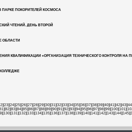
В ПАРКЕ ПОКОРИТЕЛЕЙ КОСМОСА
СКИЙ ЧТЕНИЙ. ДЕНЬ ВТОРОЙ
Е ОБЛАСТИ
ЕНИЯ КВАЛИФИКАЦИИ «ОРГАНИЗАЦИЯ ТЕХНИЧЕСКОГО КОНТРОЛЯ НА 
 КОЛЛЕДЖЕ
22]
[23]
[24]
[25]
[26]
[27]
[28]
[29]
[30]
[31]
[32]
[33]
[34]
[35]
[36]
[37]
[38]
[39]
[40]
[41]
[42]
[43]
[44
81]
[82]
[83]
[84]
[85]
[86]
[87]
[88]
[89]
[90]
[91]
[92]
[93]
[94]
[95]
[96]
[97]
[98]
[99]
[100]
[101]
[10
9]
[130]
[131]
[132]
[133]
[134]
[135]
[136]
[137]
[138]
[139]
[140]
[141]
[142]
[143]
[144]
[145]
[