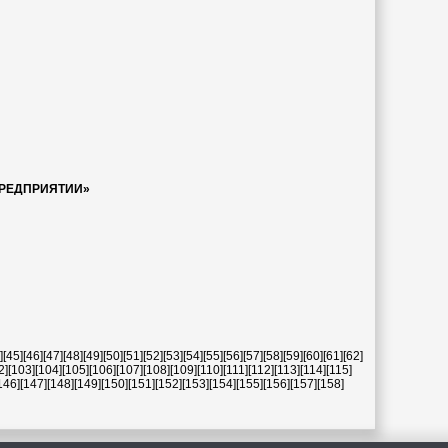
ПРЕДПРИЯТИИ»
]
[45]
[46]
[47]
[48]
[49]
[50]
[51]
[52]
[53]
[54]
[55]
[56]
[57]
[58]
[59]
[60]
[61]
[62]
2]
[103]
[104]
[105]
[106]
[107]
[108]
[109]
[110]
[111]
[112]
[113]
[114]
[115]
146]
[147]
[148]
[149]
[150]
[151]
[152]
[153]
[154]
[155]
[156]
[157]
[158]