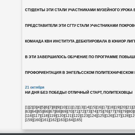
СТУДЕНТЫ ЭТИ СТАЛИ УЧАСТНИКАМИ МУЗЕЙНОГО УРОКА 
ПРЕДСТАВИТЕЛИ ЭТИ СГТУ СТАЛИ УЧАСТНИКАМИ ПОКРОВ
КОМАНДА КВН ИНСТИТУТА ДЕБЮТИРОВАЛА В ЮНИОР ЛИГ
В ЭТИ ЗАВЕРШИЛОСЬ ОБУЧЕНИЕ ПО ПРОГРАММЕ ПОВЫШ
ПРОФОРИЕНТАЦИЯ В ЭНГЕЛЬССКОМ ПОЛИТЕХНИЧЕСКОМ
21 октября
НИ ДНЯ БЕЗ ПОБЕДЫ! ОТЛИЧНЫЙ СТАРТ, ПОЛИТЕХОВЦЫ
[1]
[2]
[3]
[4]
[5]
[6]
[7]
[8]
[9]
[10]
[11]
[12]
[13]
[14]
[15]
[16]
[17]
[18]
[19]
[20]
[21]
[
[63]
[64]
[65]
[66]
[67]
[68]
[69]
[70]
[71]
[72]
[73]
[74]
[75]
[76]
[77]
[78]
[79]
[80]
[
[116]
[117]
[118]
[119]
[120]
[121]
[122]
[123]
[124]
[125]
[126]
[127]
[128]
[12
[159]
[160]
[161]
[162]
[163]
[164]
[165]