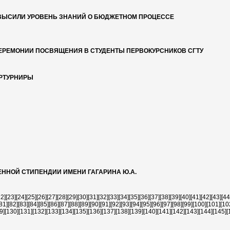
ПОВЫСИЛИ УРОВЕНЬ ЗНАНИЙ О БЮДЖЕТНОМ ПРОЦЕССЕ
ЦЕРЕМОНИИ ПОСВЯЩЕНИЯ В СТУДЕНТЫ ПЕРВОКУРСНИКОВ СГТУ
ЕРТУРНИРЫ
ЕННОЙ СТИПЕНДИИ ИМЕНИ ГАГАРИНА Ю.А.
22]
[23]
[24]
[25]
[26]
[27]
[28]
[29]
[30]
[31]
[32]
[33]
[34]
[35]
[36]
[37]
[38]
[39]
[40]
[41]
[42]
[43]
[44
81]
[82]
[83]
[84]
[85]
[86]
[87]
[88]
[89]
[90]
[91]
[92]
[93]
[94]
[95]
[96]
[97]
[98]
[99]
[100]
[101]
[10
9]
[130]
[131]
[132]
[133]
[134]
[135]
[136]
[137]
[138]
[139]
[140]
[141]
[142]
[143]
[144]
[145]
[