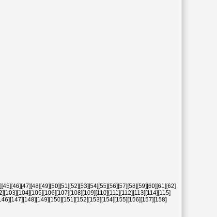
]
[45]
[46]
[47]
[48]
[49]
[50]
[51]
[52]
[53]
[54]
[55]
[56]
[57]
[58]
[59]
[60]
[61]
[62]
2]
[103]
[104]
[105]
[106]
[107]
[108]
[109]
[110]
[111]
[112]
[113]
[114]
[115]
146]
[147]
[148]
[149]
[150]
[151]
[152]
[153]
[154]
[155]
[156]
[157]
[158]