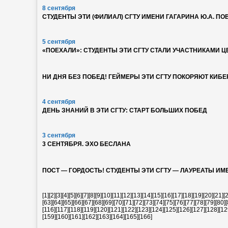
8 сентября
СТУДЕНТЫ ЭТИ (ФИЛИАЛ) СГТУ ИМЕНИ ГАГАРИНА Ю.А. 
5 сентября
«ПОЕХАЛИ»: СТУДЕНТЫ ЭТИ СГТУ СТАЛИ УЧАСТНИКАМИ 
НИ ДНЯ БЕЗ ПОБЕД! ГЕЙМЕРЫ ЭТИ СГТУ ПОКОРЯЮТ КИБ
4 сентября
ДЕНЬ ЗНАНИЙ В ЭТИ СГТУ: СТАРТ БОЛЬШИХ ПОБЕД
3 сентября
3 СЕНТЯБРЯ. ЭХО БЕСЛАНА
ПОСТ — ГОРДОСТЬ! СТУДЕНТЫ ЭТИ СГТУ — ЛАУРЕАТЫ ИМ
[1]
[2]
[3]
[4]
[5]
[6]
[7]
[8]
[9]
[10]
[11]
[12]
[13]
[14]
[15]
[16]
[17]
[18]
[19]
[20]
[21]
[
[63]
[64]
[65]
[66]
[67]
[68]
[69]
[70]
[71]
[72]
[73]
[74]
[75]
[76]
[77]
[78]
[79]
[80]
[
[116]
[117]
[118]
[119]
[120]
[121]
[122]
[123]
[124]
[125]
[126]
[127]
[128]
[12
[159]
[160]
[161]
[162]
[163]
[164]
[165]
[166]