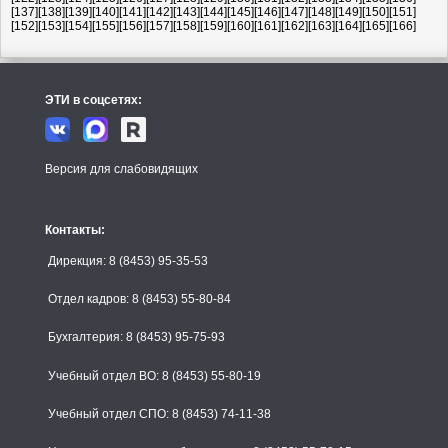
[137]
[138]
[139]
[140]
[141]
[142]
[143]
[144]
[145]
[146]
[147]
[148]
[149]
[150]
[151]
[152]
[153]
[154]
[155]
[156]
[157]
[158]
[159]
[160]
[161]
[162]
[163]
[164]
[165]
[166]
ЭТИ в соцсетях:
Версия для слабовидящих
Контакты:
Дирекция: 8 (8453) 95-35-53
Отдел кадров: 8 (8453) 55-80-84
Бухгалтерия: 8 (8453) 95-75-93
Учебный отдел ВО: 8 (8453) 55-80-19
Учебный отдел СПО: 8 (8453) 74-11-38