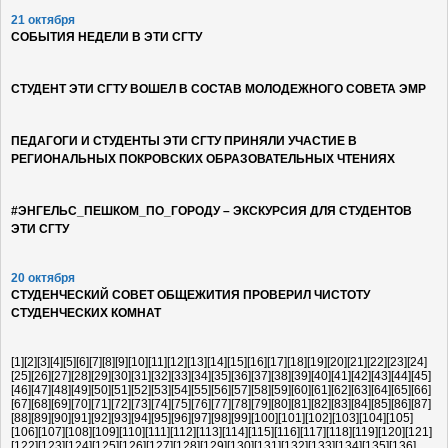
21 октября
СОБЫТИЯ НЕДЕЛИ В ЭТИ СГТУ
СТУДЕНТ ЭТИ СГТУ ВОШЕЛ В СОСТАВ МОЛОДЕЖНОГО СОВЕТА ЭМР
ПЕДАГОГИ И СТУДЕНТЫ ЭТИ СГТУ ПРИНЯЛИ УЧАСТИЕ В
РЕГИОНАЛЬНЫХ ПОКРОВСКИХ ОБРАЗОВАТЕЛЬНЫХ ЧТЕНИЯХ
#ЭНГЕЛЬС_ПЕШКОМ_ПО_ГОРОДУ – ЭКСКУРСИЯ ДЛЯ СТУДЕНТОВ
ЭТИ СГТУ
20 октября
СТУДЕНЧЕСКИЙ СОВЕТ ОБЩЕЖИТИЯ ПРОВЕРИЛ ЧИСТОТУ
СТУДЕНЧЕСКИХ КОМНАТ
[1]
[2]
[3]
[4]
[5]
[6]
[7]
[8]
[9]
[10]
[11]
[12]
[13]
[14]
[15]
[16]
[17]
[18]
[19]
[20]
[21]
[22]
[23]
[24]
[25]
[26]
[27]
[28]
[29]
[30]
[31]
[32]
[33]
[34]
[35]
[36]
[37]
[38]
[39]
[40]
[41]
[42]
[43]
[44]
[45]
[46]
[47]
[48]
[49]
[50]
[51]
[52]
[53]
[54]
[55]
[56]
[57]
[58]
[59]
[60]
[61]
[62]
[63]
[64]
[65]
[66]
[67]
[68]
[69]
[70]
[71]
[72]
[73]
[74]
[75]
[76]
[77]
[78]
[79]
[80]
[81]
[82]
[83]
[84]
[85]
[86]
[87]
[88]
[89]
[90]
[91]
[92]
[93]
[94]
[95]
[96]
[97]
[98]
[99]
[100]
[101]
[102]
[103]
[104]
[105]
[106]
[107]
[108]
[109]
[110]
[111]
[112]
[113]
[114]
[115]
[116]
[117]
[118]
[119]
[120]
[121]
[122]
[123]
[124]
[125]
[126]
[127]
[128]
[129]
[130]
[131]
[132]
[133]
[134]
[135]
[136]